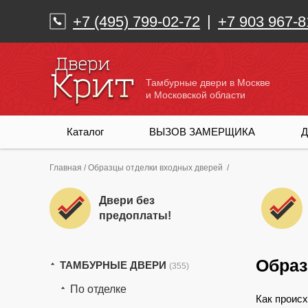
|
+7 (495) 799-02-72
+7 903 967-8
Тамбурные двери в Москве
и Московской области
Каталог
ВЫЗОВ ЗАМЕРЩИКА
Д
Главная
/
Образцы отделки входных дверей
/
Двери без
предоплаты!
Образ
ТАМБУРНЫЕ ДВЕРИ
(355)
По отделке
Как проис