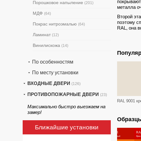
покрывают
Порошковое напыление
(201)
металла оч
МДФ
(64)
Второй эта
поэтому с
Покрас нитроэмалью
(64)
RAL, она в
Ламинат
(12)
Винилискожа
(14)
Популяр
По особенностям
По месту установки
ВХОДНЫЕ ДВЕРИ
(126)
ПРОТИВОПОЖАРНЫЕ ДВЕРИ
(23)
Максимально быстро выезжаем на
замер!
Образцы
Ближайшие установки