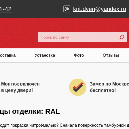
1-42
krit.dveri@yandex.ru
оставка
Установка
Фото
Отзывы
Монтаж включен
Замер по Москв
в цену двери!
бесплатно!
цы отделки: RAL
ходит покраска нитроэмалью? Сначала поверхность
тамбурной 