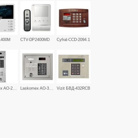
1400M
CTV-DP2400MD
Cyfral-CCD-2094.1
Laskomex AO-2530VТМ
Laskomex AO-3000VТМ
Vizit БВД-432RCB