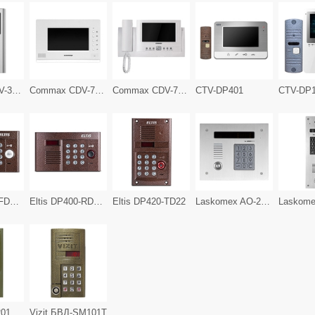
Commax CDV-35HM
Commax CDV-71AM
Commax CDV-72BE
CTV-DP401
CTV-DP
Eltis DP303-FDС16
Eltis DP400-RDС16
Eltis DP420-TD22
Laskomex AO-2510VТМ
Vizit БВД-N201FCP
Vizit БВД-SM101T