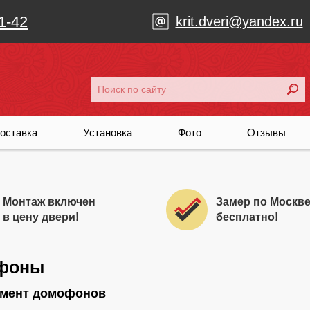
1-42
krit.dveri@yandex.ru
оставка
Установка
Фото
Отзывы
Монтаж включен
Замер по Москв
в цену двери!
бесплатно!
фоны
имент домофонов