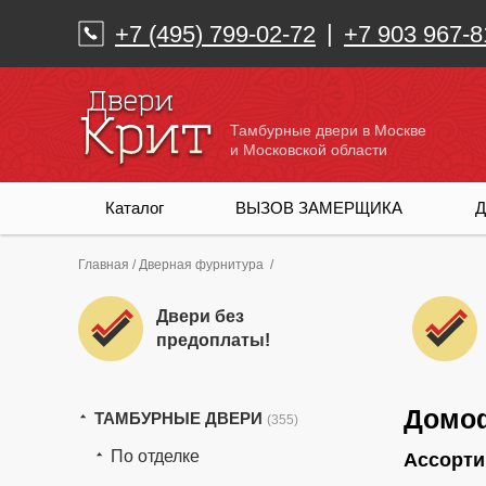
|
+7 (495) 799-02-72
+7 903 967-8
Тамбурные двери в Москве
и Московской области
Каталог
ВЫЗОВ ЗАМЕРЩИКА
Д
Главная
/
Дверная фурнитура
/
Двери без
предоплаты!
Домо
ТАМБУРНЫЕ ДВЕРИ
(355)
По отделке
Ассорт