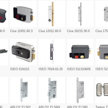
00.0
Cisa 11931.60.3
Cisa 12011.60.0
Cisa 16215.30.0
Cisa 175
ISEO 51N115
ISEO 7818-02-25
ISEO 511310605
ISEO 52
80
ABLOY EL502
ABLOY EL560L
ABLOY EL580