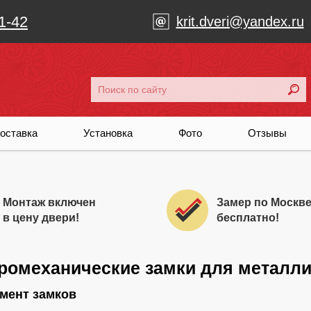
1-42
krit.dveri@yandex.ru
оставка
Установка
Фото
Отзывы
Монтаж включен
Замер по Москв
в цену двери!
бесплатно!
ромеханические замки для металли
мент замков