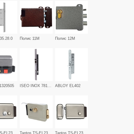
35.28.0
Полис 11М
Полис 12М
1320505
ISEO INOX 781802302
ABLOY EL402
Tantos TS-EL2369SS
Tantos TS-EL2369ST
Tantos TS-EL2370SS