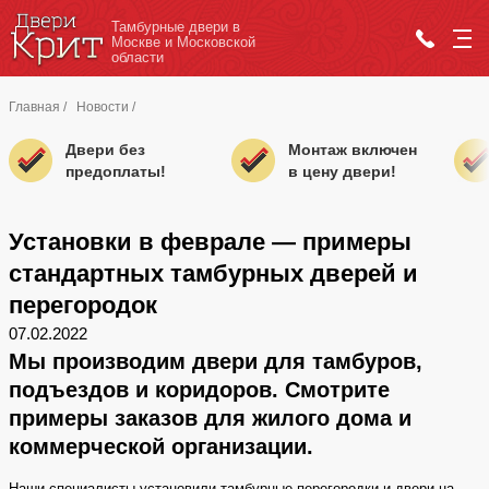
Тамбурные двери в
Москве и Московской
области
Главная
/
Новости
/
Двери без
Монтаж включен
предоплаты!
в цену двери!
Установки в феврале — примеры
стандартных тамбурных дверей и
перегородок
07.02.2022
Мы производим двери для тамбуров,
подъездов и коридоров. Смотрите
примеры заказов для жилого дома и
коммерческой организации.
Наши специалисты установили
тамбурные перегородки
и двери на