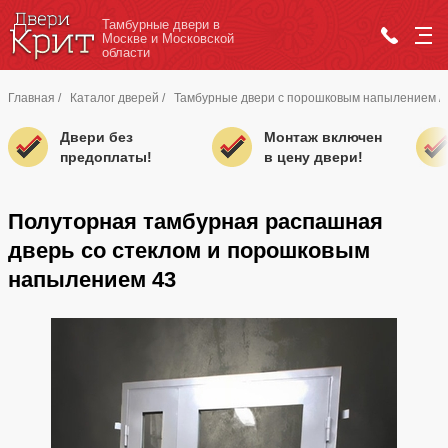
Тамбурные двери в
Москве и Московской
области
Главная
/
Каталог дверей
/
Тамбурные двери с порошковым напылением
/
Двери без
Монтаж включен
предоплаты!
в цену двери!
Полуторная тамбурная распашная
дверь со стеклом и порошковым
напылением 43