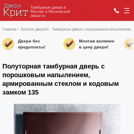
Тамбурные двери в
Москве и Московской
области
Главная
/
Каталог дверей
/
Тамбурные двери с порошковым напылением
/
Двери без
Монтаж включен
предоплаты!
в цену двери!
Полуторная тамбурная дверь с
порошковым напылением,
армированным стеклом и кодовым
замком 135