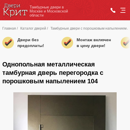
Тамбурные двери в
Москве и Московской
области
Главная
/
Каталог дверей
/
Тамбурные двери с порошковым напылением
/
Двери без
Монтаж включен
предоплаты!
в цену двери!
Однопольная металлическая
тамбурная дверь перегородка с
порошковым напылением 104