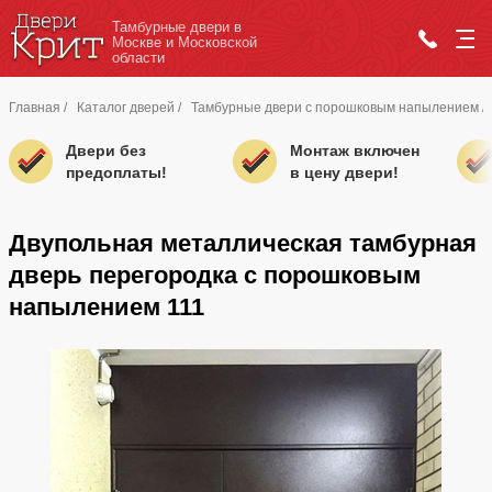
Тамбурные двери в
Москве и Московской
области
Главная
/
Каталог дверей
/
Тамбурные двери с порошковым напылением
/
Двери без
Монтаж включен
предоплаты!
в цену двери!
Двупольная металлическая тамбурная
дверь перегородка с порошковым
напылением 111