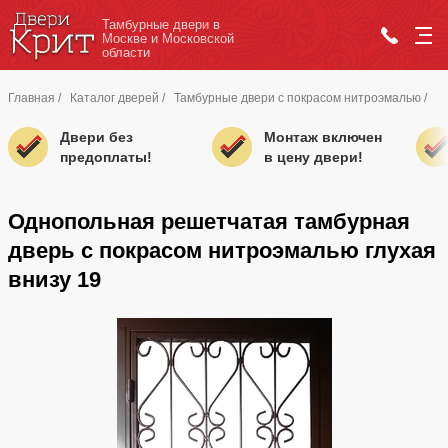
Тамбурные двери в
Москве и Московской
области
Главная
/
Каталог дверей
/
Тамбурные двери с покрасом нитроэмалью
/
Двери без
Монтаж включен
предоплаты!
в цену двери!
Однопольная решетчатая тамбурная
дверь с покрасом нитроэмалью глухая
внизу 19