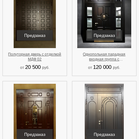
Предзаказ
Предзаказ
Полуторная дверь с отделкой
Однопольная парадная
МДФ 02
входная группа с
терморазрывом, с отделкой
20 500
120 000
от
руб.
от
руб.
МДФ, остеклением, отбойником
и кнокером 99
Предзаказ
Предзаказ