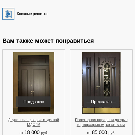
Кованые решетки
Вам также может понравиться
Предзаказ
Предзаказ
Двупольная дверь с отделкой
Полуторная парадная дверь с
МДФ 16
терморазрывом, со стеклом,
отбойниками, ковкой и отделкой
18 000
85 000
от
руб.
от
руб.
МДФ шпон для дома 79