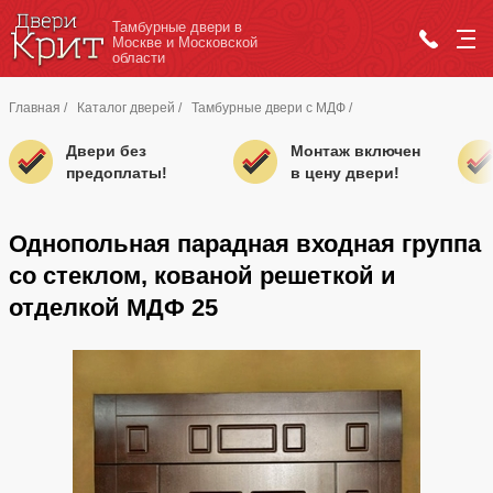
Тамбурные двери в
Москве и Московской
области
Главная
/
Каталог дверей
/
Тамбурные двери с МДФ
/
Двери без
Монтаж включен
предоплаты!
в цену двери!
Однопольная парадная входная группа
со стеклом, кованой решеткой и
отделкой МДФ 25