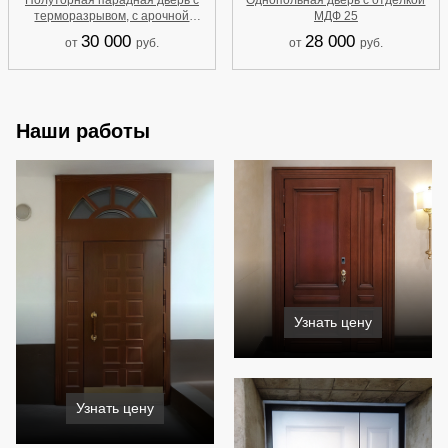
Полуторная парадная дверь с
Однопольная дверь с отделкой
терморазрывом, с арочной
МДФ 25
остекленной фрамугой и
30 000
28 000
от
руб.
от
руб.
отделкой МДФ 81
Наши работы
Узнать цену
Узнать цену