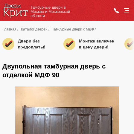
Тамбурные двери в
Москве и Московской
области
Главная
/
Каталог дверей
/
Тамбурные двери с МДФ
/
Двери без
Монтаж включен
предоплаты!
в цену двери!
Двупольная тамбурная дверь с
отделкой МДФ 90