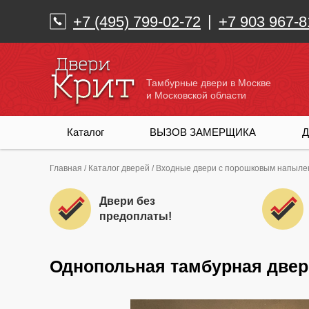
|
+7 (495) 799-02-72
+7 903 967-8
Тамбурные двери в Москве
и Московской области
Каталог
ВЫЗОВ ЗАМЕРЩИКА
Д
Главная
/
Каталог дверей
/
Входные двери с порошковым напыл
Двери без
предоплаты!
Однопольная тамбурная двер