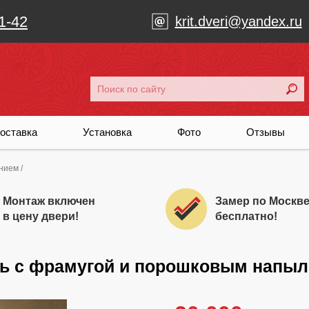
1-42
krit.dveri@yandex.ru
оставка
Установка
Фото
Отзывы
ением
/
Монтаж включен
Замер по Москв
в цену двери!
бесплатно!
ь с фрамугой и порошковым напыл