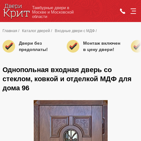
Тамбурные двери в
Москве и Московской
области
Главная
/
Каталог дверей
/
Входные двери с МДФ
/
Двери без
Монтаж включен
предоплаты!
в цену двери!
Однопольная входная дверь со
стеклом, ковкой и отделкой МДФ для
дома 96