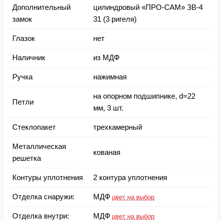
Дополнительный
цилиндровый «ПРО-САМ» ЗВ-4
замок
31 (3 ригеля)
Глазок
нет
Наличник
из МДФ
Ручка
нажимная
на опорном подшипнике, d=22
Петли
мм, 3 шт.
Стеклопакет
трехкамерный
Металлическая
кованая
решетка
Контуры уплотнения
2 контура уплотнения
Отделка снаружи:
МДФ
цвет на выбор
Отделка внутри:
МДФ
цвет на выбор