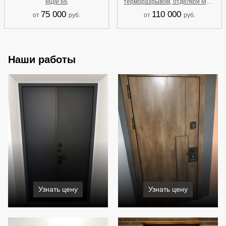
МДФ 66
терморазрывом, отделкой МДФ
со шпоном и резьбой, карнизом,
75 000
110 000
от
руб.
от
руб.
стеклом и ковкой 118
Наши работы
Узнать цену
Узнать цену