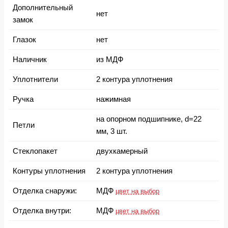
Дополнительный
нет
замок
Глазок
нет
Наличник
из МДФ
Уплотнители
2 контура уплотнения
Ручка
нажимная
на опорном подшипнике, d=22
Петли
мм, 3 шт.
Стеклопакет
двухкамерный
Контуры уплотнения
2 контура уплотнения
Отделка снаружи:
МДФ
цвет на выбор
Отделка внутри:
МДФ
цвет на выбор